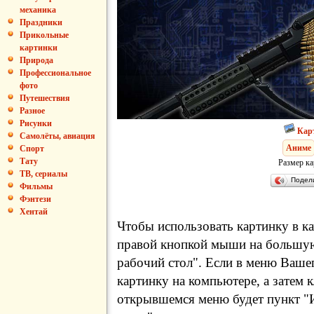
механика
Праздники
Прикольные
картинки
Природа
Профессиональное
фото
Путешествия
Разное
Рисунки
Кар
Самолёты, авиация
Аниме
Спорт
Тату
Размер ка
ТВ, сериалы
Подел
Фильмы
Фэнтези
Хентай
Чтобы использовать картинку в ка
правой кнопкой мыши на большую
рабочий стол". Если в меню Вашег
картинку на компьютере, а затем 
открывшемся меню будет пункт "И