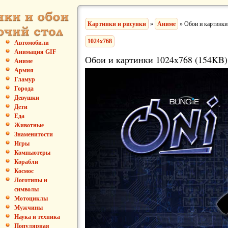
Картинки и рисунки
»
Аниме
» Обои и картинки
1024x768
Автомобили
Анимация GIF
Обои и картинки 1024x768 (154KB)
Аниме
Армия
Гламур
Города
Девушки
Дети
Еда
Животные
Знаменитости
Игры
Компьютеры
Корабли
Космос
Логотипы и
символы
Мотоциклы
Мужчины
Наука и техника
Популярная