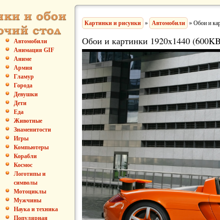
Картинки и рисунки
»
Автомобили
» Обои и ка
Обои и картинки 1920x1440 (600KB
Автомобили
Анимация GIF
Аниме
Армия
Гламур
Города
Девушки
Дети
Еда
Животные
Знаменитости
Игры
Компьютеры
Корабли
Космос
Логотипы и
символы
Мотоциклы
Мужчины
Наука и техника
Популярная