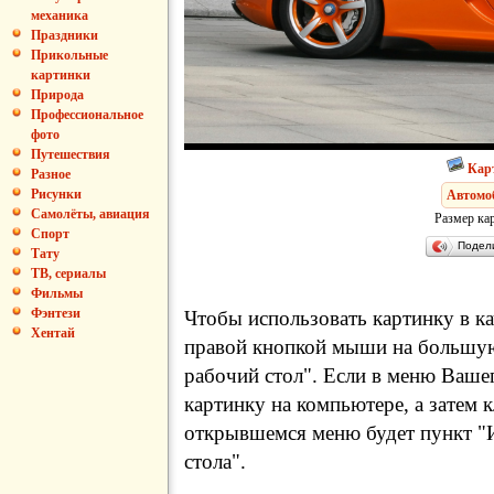
механика
Праздники
Прикольные
картинки
Природа
Профессиональное
фото
Путешествия
Кар
Разное
Рисунки
Автомо
Самолёты, авиация
Размер ка
Спорт
Подел
Тату
ТВ, сериалы
Фильмы
Фэнтези
Чтобы использовать картинку в ка
Хентай
правой кнопкой мыши на большую
рабочий стол". Если в меню Вашег
картинку на компьютере, а затем 
открывшемся меню будет пункт "И
стола".