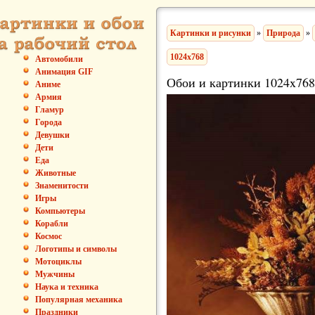
Картинки и рисунки
»
Природа
»
1024x768
Автомобили
Анимация GIF
Обои и картинки 1024x768
Аниме
Армия
Гламур
Города
Девушки
Дети
Еда
Животные
Знаменитости
Игры
Компьютеры
Корабли
Космос
Логотипы и символы
Мотоциклы
Мужчины
Наука и техника
Популярная механика
Праздники