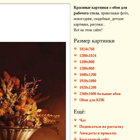
Красивые картинки
и
обои для
рабочего стола
, прикольные фото,
новогодние, свадебные, детские
картинки, рисунки...
Всё на этом сайте!
Размер картинки
1024x768
1280x1024
1280x800
1280x960
1600x1200
1920x1080
1920x1200
2560x1600 большие обои
Обои для КПК
Ещё:
Чат
Подписаться на рассылку
Анекдоты и приколы
Бесплатный софт