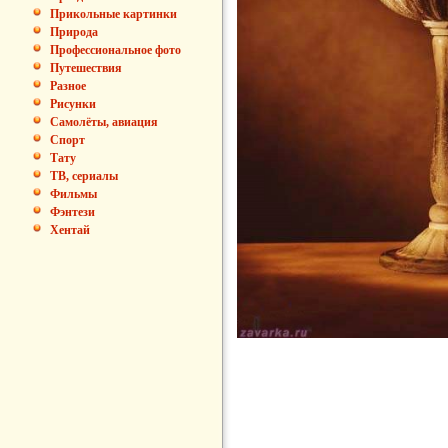
Прикольные картинки
Природа
Профессиональное фото
Путешествия
Разное
Рисунки
Самолёты, авиация
Спорт
Тату
ТВ, сериалы
Фильмы
Фэнтези
Хентай