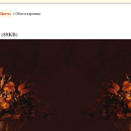
Цветы
» Обои и картинки
 (88KB)