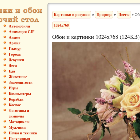
Картинки и рисунки
»
Природа
»
Цветы
» Обо
1024x768
Автомобили
Анимация GIF
Обои и картинки 1024x768 (124KB)
Аниме
Армия
Гламур
Города
Девушки
Дети
Еда
Животные
Знаменитости
Игры
Компьютеры
Корабли
Космос
Логотипы и
символы
Мотоциклы
Мужчины
Наука и техника
Популярная