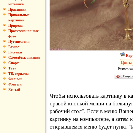
механика
Праздники
Прикольные
картинки
Природа
Профессиональное
фото
Путешествия
Разное
Рисунки
Кар
Самолёты, авиация
Цветы
Спорт
Тату
Размер ка
ТВ, сериалы
Подел
Фильмы
Фэнтези
Хентай
Чтобы использовать картинку в ка
правой кнопкой мыши на большую
рабочий стол". Если в меню Вашег
картинку на компьютере, а затем 
открывшемся меню будет пункт "И