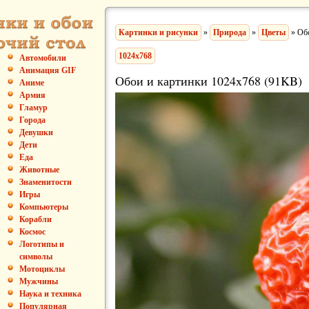
Картинки и рисунки
»
Природа
»
Цветы
» Обо
1024x768
Автомобили
Анимация GIF
Обои и картинки 1024x768 (91KB)
Аниме
Армия
Гламур
Города
Девушки
Дети
Еда
Животные
Знаменитости
Игры
Компьютеры
Корабли
Космос
Логотипы и
символы
Мотоциклы
Мужчины
Наука и техника
Популярная