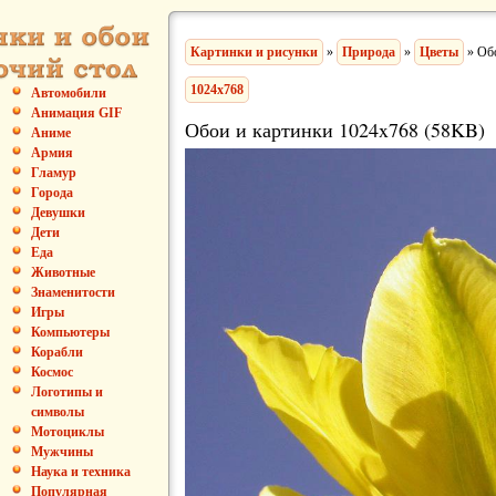
Картинки и рисунки
»
Природа
»
Цветы
» Обо
1024x768
Автомобили
Анимация GIF
Обои и картинки 1024x768 (58KB)
Аниме
Армия
Гламур
Города
Девушки
Дети
Еда
Животные
Знаменитости
Игры
Компьютеры
Корабли
Космос
Логотипы и
символы
Мотоциклы
Мужчины
Наука и техника
Популярная