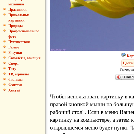
механика
Праздники
Прикольные
картинки
Природа
Профессиональное
фото
Путешествия
Разное
Рисунки
Кар
Самолёты, авиация
Цветы
Спорт
Тату
Размер к
ТВ, сериалы
Подел
Фильмы
Фэнтези
Хентай
Чтобы использовать картинку в ка
правой кнопкой мыши на большую
рабочий стол". Если в меню Вашег
картинку на компьютере, а затем 
открывшемся меню будет пункт "И