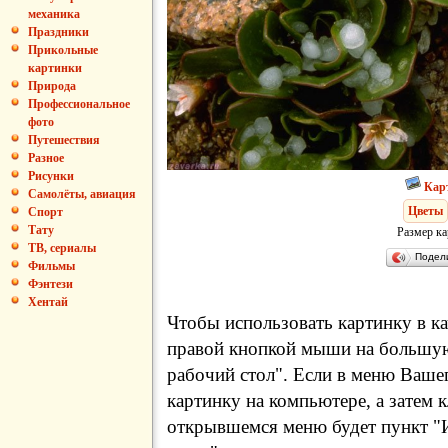
механика
Праздники
Прикольные
картинки
Природа
Профессиональное
фото
Путешествия
Разное
Рисунки
Кар
Самолёты, авиация
Цветы
Спорт
Тату
Размер ка
ТВ, сериалы
Подел
Фильмы
Фэнтези
Хентай
Чтобы использовать картинку в ка
правой кнопкой мыши на большую
рабочий стол". Если в меню Вашег
картинку на компьютере, а затем 
открывшемся меню будет пункт "И