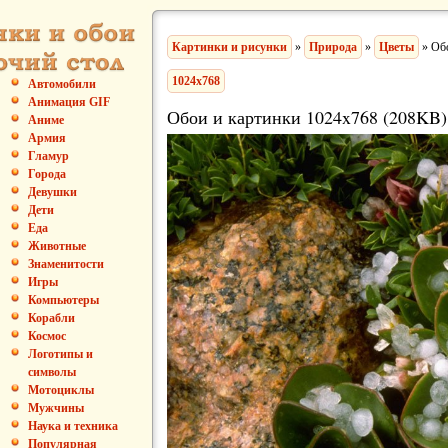
Картинки и рисунки
»
Природа
»
Цветы
» Обо
1024x768
Автомобили
Анимация GIF
Обои и картинки 1024x768 (208KB)
Аниме
Армия
Гламур
Города
Девушки
Дети
Еда
Животные
Знаменитости
Игры
Компьютеры
Корабли
Космос
Логотипы и
символы
Мотоциклы
Мужчины
Наука и техника
Популярная