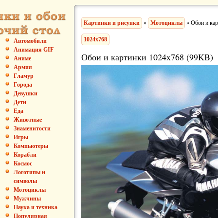
Картинки и рисунки
»
Мотоциклы
» Обои и ка
1024x768
Автомобили
Анимация GIF
Обои и картинки 1024x768 (99KB)
Аниме
Армия
Гламур
Города
Девушки
Дети
Еда
Животные
Знаменитости
Игры
Компьютеры
Корабли
Космос
Логотипы и
символы
Мотоциклы
Мужчины
Наука и техника
Популярная