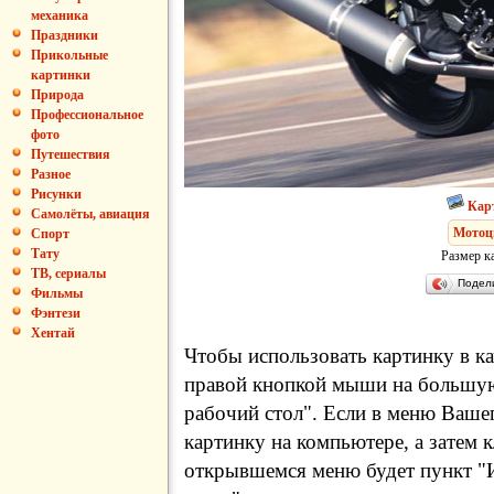
механика
Праздники
Прикольные
картинки
Природа
Профессиональное
фото
Путешествия
Разное
Рисунки
Кар
Самолёты, авиация
Мотоц
Спорт
Тату
Размер к
ТВ, сериалы
Подел
Фильмы
Фэнтези
Хентай
Чтобы использовать картинку в ка
правой кнопкой мыши на большую
рабочий стол". Если в меню Вашег
картинку на компьютере, а затем 
открывшемся меню будет пункт "И