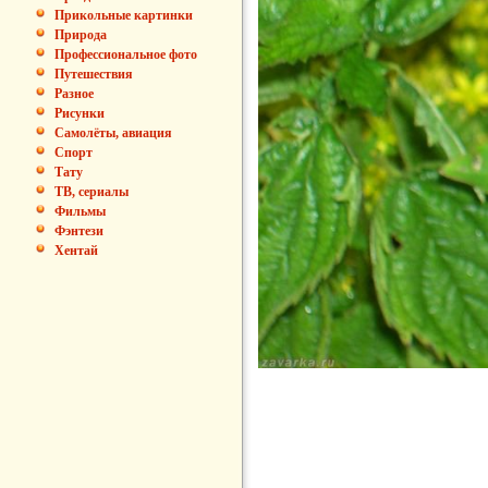
Прикольные картинки
Природа
Профессиональное фото
Путешествия
Разное
Рисунки
Самолёты, авиация
Спорт
Тату
ТВ, сериалы
Фильмы
Фэнтези
Хентай