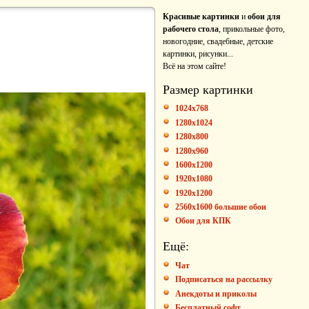
Красивые картинки
и
обои для
рабочего стола
, прикольные фото,
новогодние, свадебные, детские
картинки, рисунки...
Всё на этом сайте!
Размер картинки
1024x768
1280x1024
1280x800
1280x960
1600x1200
1920x1080
1920x1200
2560x1600 большие обои
Обои для КПК
Ещё:
Чат
Подписаться на рассылку
Анекдоты и приколы
Бесплатный софт