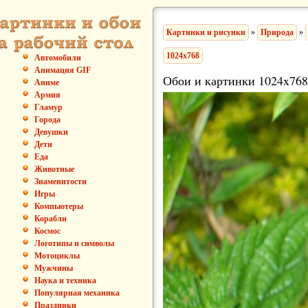
Картинки и рисунки
»
Природа
»
1024x768
Автомобили
Анимация GIF
Обои и картинки 1024x768
Аниме
Армия
Гламур
Города
Девушки
Дети
Еда
Животные
Знаменитости
Игры
Компьютеры
Корабли
Космос
Логотипы и символы
Мотоциклы
Мужчины
Наука и техника
Популярная механика
Праздники