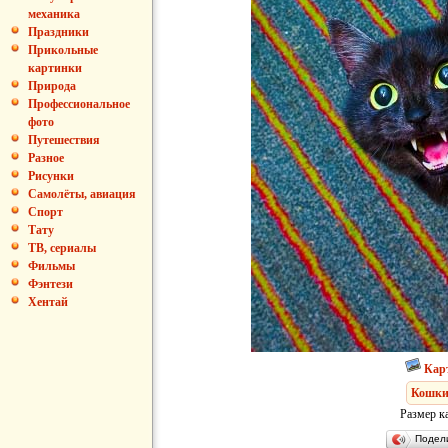
механика
Праздники
Прикольные
картинки
Природа
Профессиональное
фото
Путешествия
Разное
Рисунки
Самолёты, авиация
Спорт
Тату
ТВ, сериалы
Фильмы
Фэнтези
Хентай
Кар
Кошки
Размер к
Подел