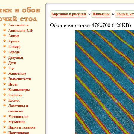
Картинки и рисунки
»
Животные
»
Кошки, ко
Обои и картинки 478x700 (128KB)
Автомобили
Анимация GIF
Аниме
Армия
Гламур
Города
Девушки
Дети
Еда
Животные
Знаменитости
Игры
Компьютеры
Корабли
Космос
Логотипы и
символы
Мотоциклы
Мужчины
Наука и техника
Популярная