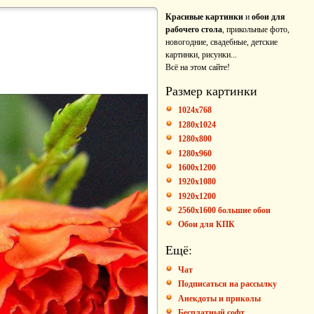
Красивые картинки
и
обои для
рабочего стола
, прикольные фото,
новогодние, свадебные, детские
картинки, рисунки...
Всё на этом сайте!
Размер картинки
1024x768
1280x1024
1280x800
1280x960
1600x1200
1920x1080
1920x1200
2560x1600 большие обои
Обои для КПК
Ещё:
Чат
Подписаться на рассылку
Анекдоты и приколы
Бесплатный софт