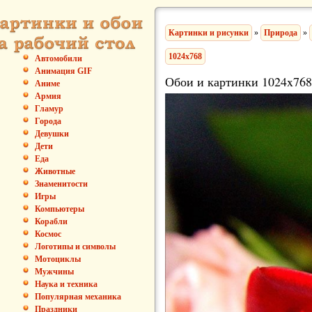
Картинки и рисунки
»
Природа
»
1024x768
Автомобили
Анимация GIF
Обои и картинки 1024x768
Аниме
Армия
Гламур
Города
Девушки
Дети
Еда
Животные
Знаменитости
Игры
Компьютеры
Корабли
Космос
Логотипы и символы
Мотоциклы
Мужчины
Наука и техника
Популярная механика
Праздники