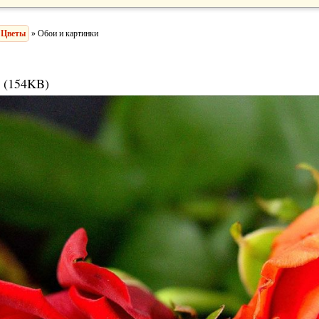
Цветы
» Обои и картинки
 (154KB)