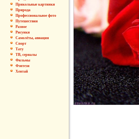
Прикольные картинки
Природа
Профессиональное фото
Путешествия
Разное
Рисунки
Самолёты, авиация
Спорт
Тату
ТВ, сериалы
Фильмы
Фэнтези
Хентай