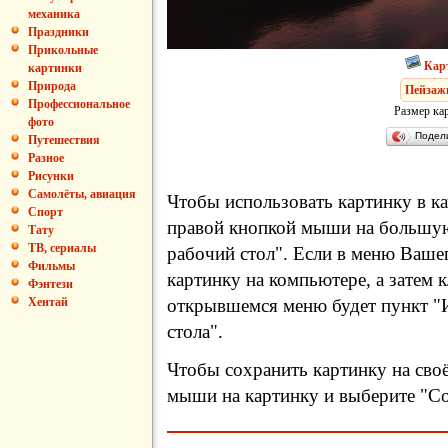
механика
Праздники
Прикольные
Кар
картинки
Природа
Пейзаж
Профессиональное
Размер ка
фото
Подел
Путешествия
Разное
Рисунки
Самолёты, авиация
Чтобы использовать картинку в ка
Спорт
правой кнопкой мыши на большую
Тату
ТВ, сериалы
рабочий стол". Если в меню Вашег
Фильмы
картинку на компьютере, а затем 
Фэнтези
Хентай
открывшемся меню будет пункт "И
стола".
Чтобы сохранить картинку на сво
мыши на картинку и выберите "Сох