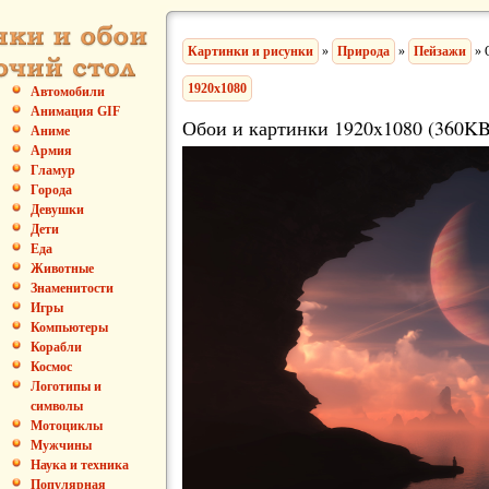
Картинки и рисунки
»
Природа
»
Пейзажи
» 
1920x1080
Автомобили
Анимация GIF
Обои и картинки 1920x1080 (360KB
Аниме
Армия
Гламур
Города
Девушки
Дети
Еда
Животные
Знаменитости
Игры
Компьютеры
Корабли
Космос
Логотипы и
символы
Мотоциклы
Мужчины
Наука и техника
Популярная