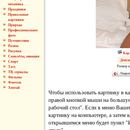
механика
Праздники
Прикольные
картинки
Природа
Профессиональное
фото
Путешествия
Разное
Рисунки
Кар
Самолёты, авиация
Деву
Спорт
Размер к
Тату
ТВ, сериалы
Подел
Фильмы
Фэнтези
Хентай
Чтобы использовать картинку в ка
правой кнопкой мыши на большую
рабочий стол". Если в меню Вашег
картинку на компьютере, а затем 
открывшемся меню будет пункт "И