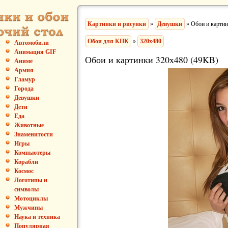
Картинки и рисунки
»
Девушки
» Обои и карти
Обои для КПК
»
320x480
Автомобили
Анимация GIF
Обои и картинки 320x480 (49KB)
Аниме
Армия
Гламур
Города
Девушки
Дети
Еда
Животные
Знаменитости
Игры
Компьютеры
Корабли
Космос
Логотипы и
символы
Мотоциклы
Мужчины
Наука и техника
Популярная