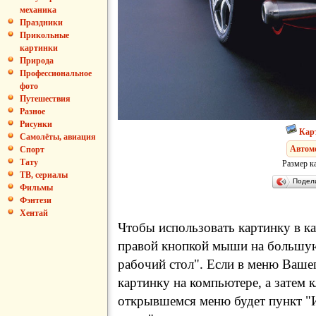
механика
Праздники
Прикольные
картинки
Природа
Профессиональное
фото
Путешествия
Разное
Рисунки
Кар
Самолёты, авиация
Автом
Спорт
Тату
Размер к
ТВ, сериалы
Подел
Фильмы
Фэнтези
Хентай
Чтобы использовать картинку в ка
правой кнопкой мыши на большую
рабочий стол". Если в меню Вашег
картинку на компьютере, а затем 
открывшемся меню будет пункт "И