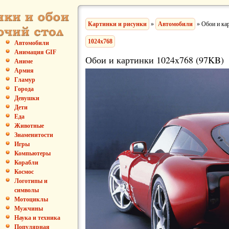
Картинки и рисунки
»
Автомобили
» Обои и ка
1024x768
Автомобили
Анимация GIF
Обои и картинки 1024x768 (97KB)
Аниме
Армия
Гламур
Города
Девушки
Дети
Еда
Животные
Знаменитости
Игры
Компьютеры
Корабли
Космос
Логотипы и
символы
Мотоциклы
Мужчины
Наука и техника
Популярная