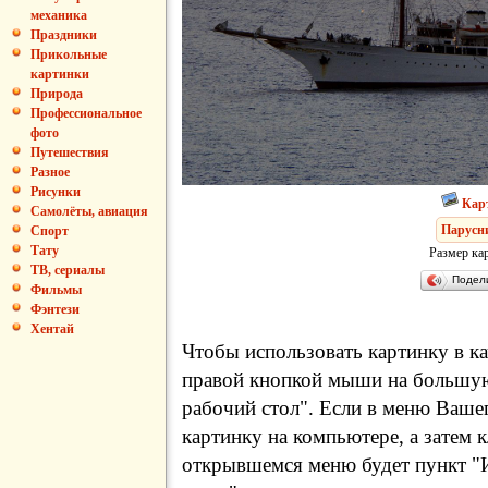
механика
Праздники
Прикольные
картинки
Природа
Профессиональное
фото
Путешествия
Разное
Рисунки
Кар
Самолёты, авиация
Парусн
Спорт
Тату
Размер ка
ТВ, сериалы
Подел
Фильмы
Фэнтези
Хентай
Чтобы использовать картинку в ка
правой кнопкой мыши на большую
рабочий стол". Если в меню Вашег
картинку на компьютере, а затем 
открывшемся меню будет пункт "И