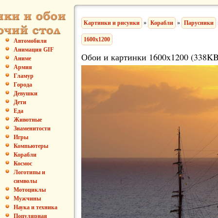
Картинки и рисунки
»
Корабли
»
Парусники
1600x1200
Автомобили
Анимация GIF
Обои и картинки 1600x1200 (338KB
Аниме
Армия
Гламур
Города
Девушки
Дети
Еда
Животные
Знаменитости
Игры
Компьютеры
Корабли
Космос
Логотипы и
символы
Мотоциклы
Мужчины
Наука и техника
Популярная