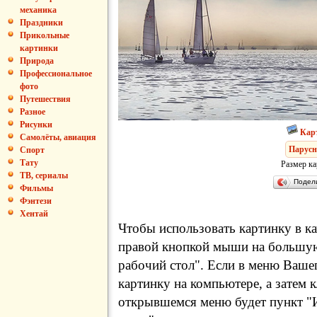
механика
Праздники
Прикольные
картинки
Природа
Профессиональное
фото
Путешествия
Разное
Рисунки
Кар
Самолёты, авиация
Парус
Спорт
Тату
Размер ка
ТВ, сериалы
Подел
Фильмы
Фэнтези
Хентай
Чтобы использовать картинку в ка
правой кнопкой мыши на большую
рабочий стол". Если в меню Вашег
картинку на компьютере, а затем 
открывшемся меню будет пункт "И