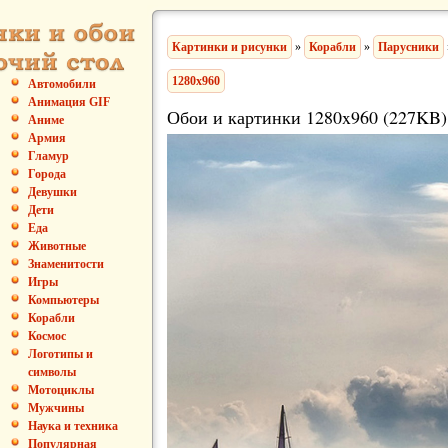
Картинки и рисунки
»
Корабли
»
Парусники
1280x960
Автомобили
Анимация GIF
Обои и картинки 1280x960 (227KB)
Аниме
Армия
Гламур
Города
Девушки
Дети
Еда
Животные
Знаменитости
Игры
Компьютеры
Корабли
Космос
Логотипы и
символы
Мотоциклы
Мужчины
Наука и техника
Популярная