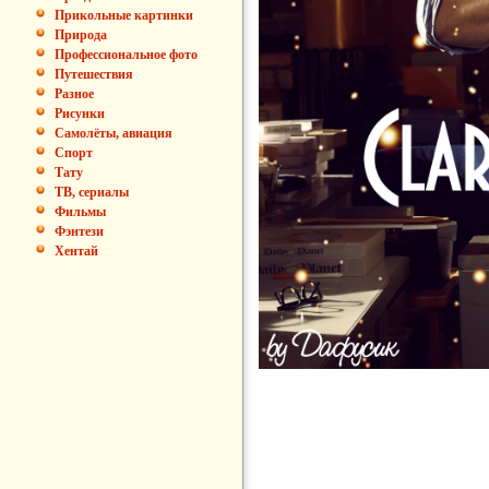
Прикольные картинки
Природа
Профессиональное фото
Путешествия
Разное
Рисунки
Самолёты, авиация
Спорт
Тату
ТВ, сериалы
Фильмы
Фэнтези
Хентай