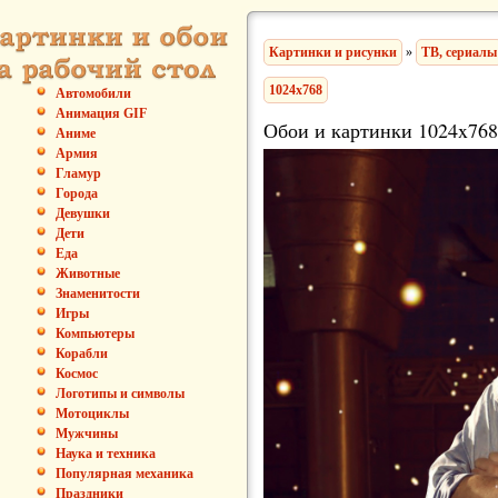
Картинки и рисунки
»
ТВ, сериалы
1024x768
Автомобили
Анимация GIF
Обои и картинки 1024x768
Аниме
Армия
Гламур
Города
Девушки
Дети
Еда
Животные
Знаменитости
Игры
Компьютеры
Корабли
Космос
Логотипы и символы
Мотоциклы
Мужчины
Наука и техника
Популярная механика
Праздники