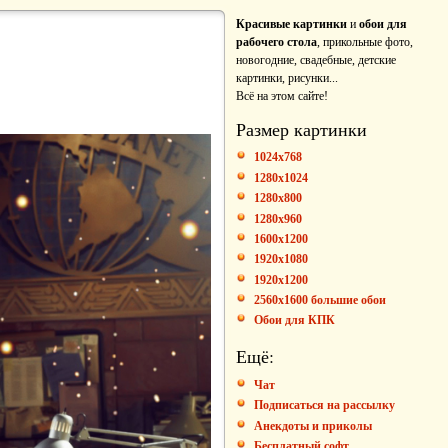
Красивые картинки
и
обои для
рабочего стола
, прикольные фото,
новогодние, свадебные, детские
картинки, рисунки...
Всё на этом сайте!
Размер картинки
1024x768
1280x1024
1280x800
1280x960
1600x1200
1920x1080
1920x1200
2560x1600 большие обои
Обои для КПК
Ещё:
Чат
Подписаться на рассылку
Анекдоты и приколы
Бесплатный софт