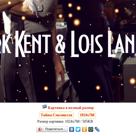
Картинка в полный размер
Тайны Смолвилля
1024x768
Размер картинки: 1024x768 / 505KB
Поделиться…