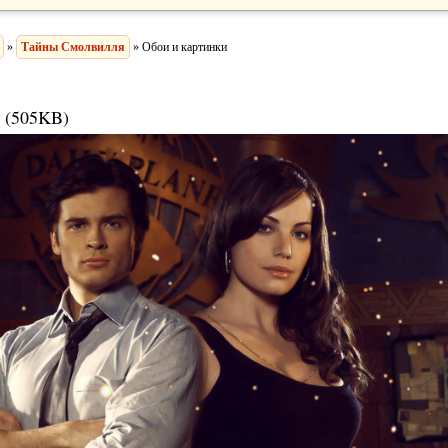
»
Тайны Смолвилля
» Обои и картинки
 (505KB)