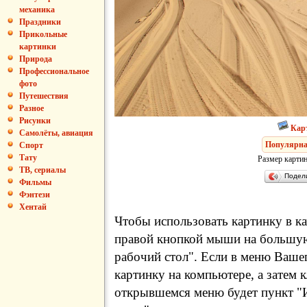
механика
Праздники
Прикольные
картинки
Природа
Профессиональное
фото
Путешествия
Разное
Рисунки
Кар
Самолёты, авиация
Популярна
Спорт
Тату
Размер картин
ТВ, сериалы
Подел
Фильмы
Фэнтези
Хентай
Чтобы использовать картинку в ка
правой кнопкой мыши на большую
рабочий стол". Если в меню Вашег
картинку на компьютере, а затем 
открывшемся меню будет пункт "И