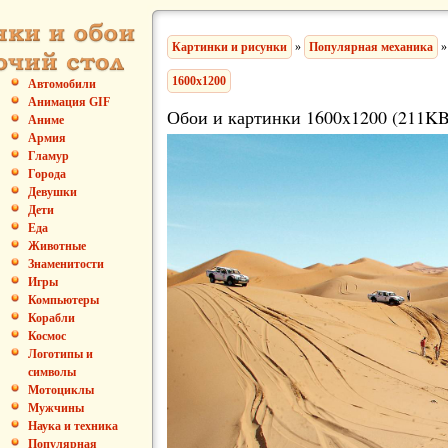
Картинки и рисунки
»
Популярная механика
»
1600x1200
Автомобили
Анимация GIF
Обои и картинки 1600x1200 (211KB
Аниме
Армия
Гламур
Города
Девушки
Дети
Еда
Животные
Знаменитости
Игры
Компьютеры
Корабли
Космос
Логотипы и
символы
Мотоциклы
Мужчины
Наука и техника
Популярная