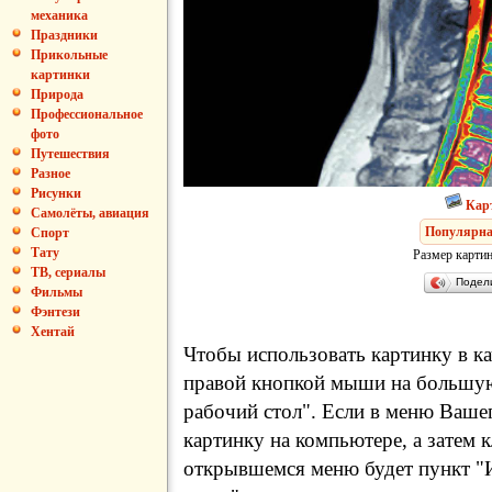
механика
Праздники
Прикольные
картинки
Природа
Профессиональное
фото
Путешествия
Разное
Рисунки
Кар
Самолёты, авиация
Популярна
Спорт
Тату
Размер картин
ТВ, сериалы
Подел
Фильмы
Фэнтези
Хентай
Чтобы использовать картинку в ка
правой кнопкой мыши на большую
рабочий стол". Если в меню Вашег
картинку на компьютере, а затем 
открывшемся меню будет пункт "И