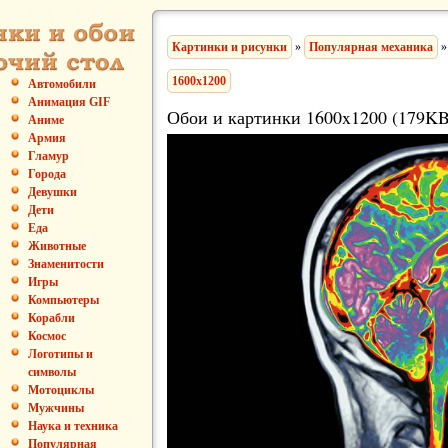
Картинки и рисунки
»
Популярная механика
»
1600x1200
Автомобили
Анимация GIF
Обои и картинки 1600x1200 (179KB
Аниме
Армия
Гламур
Города
Девушки
Дети
Еда
Животные
Знаменитости
Игры
Компьютеры
Корабли
Космос
Логотипы и
символы
Мотоциклы
Мужчины
Наука и техника
Популярная