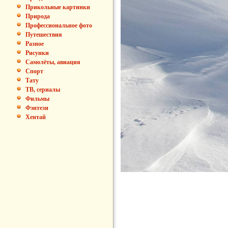
Прикольные картинки
Природа
Профессиональное фото
Путешествия
Разное
Рисунки
Самолёты, авиация
Спорт
Тату
ТВ, сериалы
Фильмы
Фэнтези
Хентай