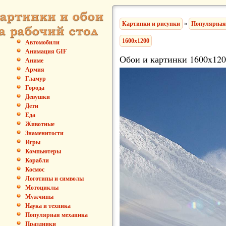
Картинки и рисунки
»
Популярная
1600x1200
Автомобили
Анимация GIF
Обои и картинки 1600x120
Аниме
Армия
Гламур
Города
Девушки
Дети
Еда
Животные
Знаменитости
Игры
Компьютеры
Корабли
Космос
Логотипы и символы
Мотоциклы
Мужчины
Наука и техника
Популярная механика
Праздники