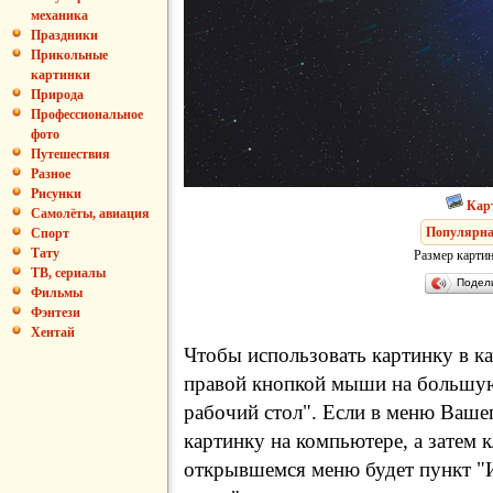
механика
Праздники
Прикольные
картинки
Природа
Профессиональное
фото
Путешествия
Разное
Рисунки
Кар
Самолёты, авиация
Популярна
Спорт
Тату
Размер картин
ТВ, сериалы
Подел
Фильмы
Фэнтези
Хентай
Чтобы использовать картинку в ка
правой кнопкой мыши на большую
рабочий стол". Если в меню Вашег
картинку на компьютере, а затем 
открывшемся меню будет пункт "И