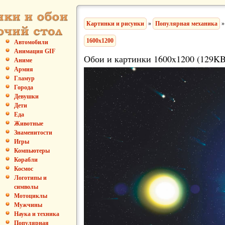
Картинки и рисунки
»
Популярная механика
»
1600x1200
Автомобили
Анимация GIF
Обои и картинки 1600x1200 (129KB
Аниме
Армия
Гламур
Города
Девушки
Дети
Еда
Животные
Знаменитости
Игры
Компьютеры
Корабли
Космос
Логотипы и
символы
Мотоциклы
Мужчины
Наука и техника
Популярная