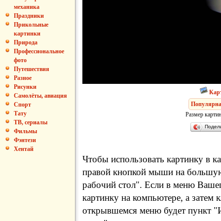
механика
Праздники
Прикольные
картинки
Природа
Профессиональное
фото
Путешествия
Разное
Рисунки
Кар
Самолёты, авиация
Популярна
Спорт
Тату
Размер картин
ТВ, сериалы
Подел
Фильмы
Фэнтези
Хентай
Чтобы использовать картинку в ка
правой кнопкой мыши на большую
рабочий стол". Если в меню Вашег
картинку на компьютере, а затем 
открывшемся меню будет пункт "И