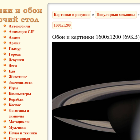
Картинки и рисунки
»
Популярная механика
»
1600x1200
Автомобили
Анимация GIF
Обои и картинки 1600x1200 (69KB)
Аниме
Армия
Гламур
Города
Девушки
Дети
Еда
Животные
Знаменитости
Игры
Компьютеры
Корабли
Космос
Логотипы и
символы
Мотоциклы
Мужчины
Наука и техника
Популярная