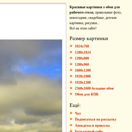
Красивые картинки
и
обои для
рабочего стола
, прикольные фото,
новогодние, свадебные, детские
картинки, рисунки...
Всё на этом сайте!
Размер картинки
1024x768
1280x1024
1280x800
1280x960
1600x1200
1920x1080
1920x1200
2560x1600 большие обои
Обои для КПК
Ещё:
Чат
Подписаться на рассылку
Анекдоты и приколы
Бесплатный софт