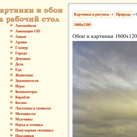
Картинки и рисунки
»
Природа
» 
1600x1200
Автомобили
Анимация GIF
Обои и картинки 1600x120
Аниме
Армия
Гламур
Города
Девушки
Дети
Еда
Животные
Знаменитости
Игры
Компьютеры
Корабли
Космос
Логотипы и символы
Мотоциклы
Мужчины
Наука и техника
Популярная механика
Праздники