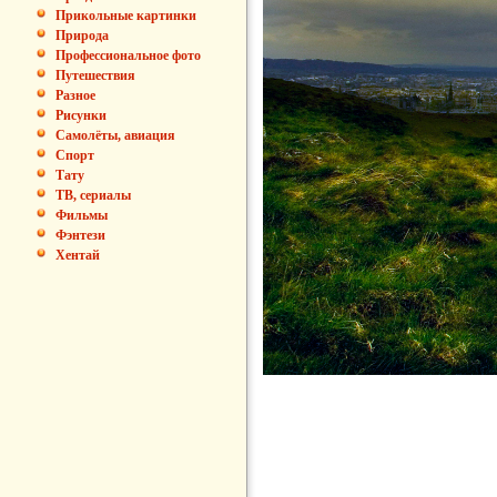
Прикольные картинки
Природа
Профессиональное фото
Путешествия
Разное
Рисунки
Самолёты, авиация
Спорт
Тату
ТВ, сериалы
Фильмы
Фэнтези
Хентай