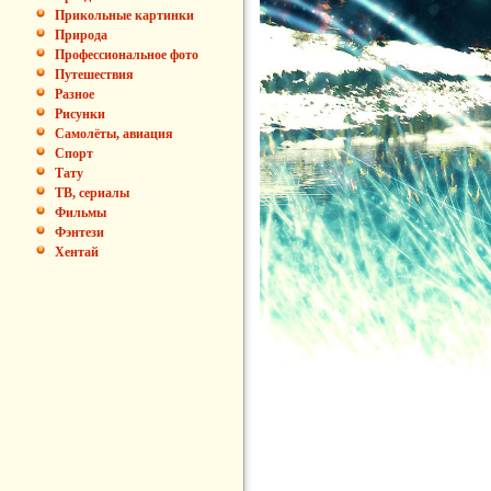
Прикольные картинки
Природа
Профессиональное фото
Путешествия
Разное
Рисунки
Самолёты, авиация
Спорт
Тату
ТВ, сериалы
Фильмы
Фэнтези
Хентай