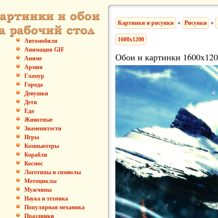
Картинки и рисунки
»
Рисунки
»
1600x1200
Автомобили
Анимация GIF
Обои и картинки 1600x120
Аниме
Армия
Гламур
Города
Девушки
Дети
Еда
Животные
Знаменитости
Игры
Компьютеры
Корабли
Космос
Логотипы и символы
Мотоциклы
Мужчины
Наука и техника
Популярная механика
Праздники