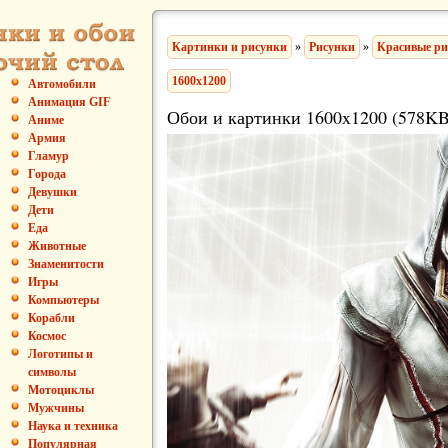
Картинки и рисунки
»
Рисунки
»
Красивые ри
1600x1200
Автомобили
Анимация GIF
Обои и картинки 1600x1200 (578KB
Аниме
Армия
Гламур
Города
Девушки
Дети
Еда
Животные
Знаменитости
Игры
Компьютеры
Корабли
Космос
Логотипы и
символы
Мотоциклы
Мужчины
Наука и техника
Популярная