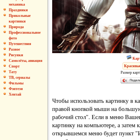
механика
Праздники
Прикольные
картинки
Природа
Профессиональное
фото
Путешествия
Разное
Рисунки
Кар
Самолёты, авиация
Красивы
Спорт
Тату
Размер карт
ТВ, сериалы
Подел
Фильмы
Фэнтези
Хентай
Чтобы использовать картинку в ка
правой кнопкой мыши на большую
рабочий стол". Если в меню Вашег
картинку на компьютере, а затем 
открывшемся меню будет пункт "И