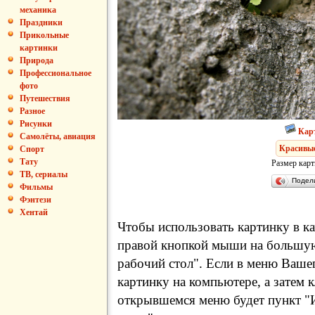
механика
Праздники
Прикольные
картинки
Природа
Профессиональное
фото
Путешествия
Разное
Рисунки
Кар
Самолёты, авиация
Красивы
Спорт
Тату
Размер карт
ТВ, сериалы
Подел
Фильмы
Фэнтези
Хентай
Чтобы использовать картинку в ка
правой кнопкой мыши на большую
рабочий стол". Если в меню Вашег
картинку на компьютере, а затем 
открывшемся меню будет пункт "И