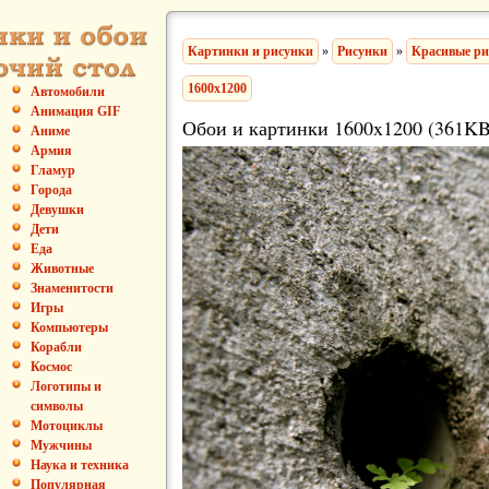
Картинки и рисунки
»
Рисунки
»
Красивые ри
1600x1200
Автомобили
Анимация GIF
Обои и картинки 1600x1200 (361KB
Аниме
Армия
Гламур
Города
Девушки
Дети
Еда
Животные
Знаменитости
Игры
Компьютеры
Корабли
Космос
Логотипы и
символы
Мотоциклы
Мужчины
Наука и техника
Популярная