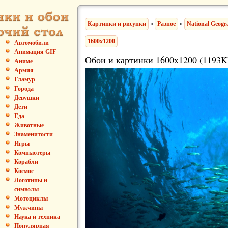
Картинки и рисунки
»
Разное
»
National Geogr
1600x1200
Автомобили
Анимация GIF
Обои и картинки 1600x1200 (1193K
Аниме
Армия
Гламур
Города
Девушки
Дети
Еда
Животные
Знаменитости
Игры
Компьютеры
Корабли
Космос
Логотипы и
символы
Мотоциклы
Мужчины
Наука и техника
Популярная