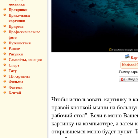
механика
Праздники
Прикольные
картинки
Природа
Профессиональное
фото
Путешествия
Разное
Рисунки
Кар
Самолёты, авиация
National 
Спорт
Тату
Размер карт
ТВ, сериалы
Подел
Фильмы
Фэнтези
Хентай
Чтобы использовать картинку в ка
правой кнопкой мыши на большую
рабочий стол". Если в меню Вашег
картинку на компьютере, а затем 
открывшемся меню будет пункт "И