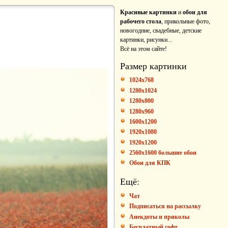
Красивые картинки
и
обои для
рабочего стола
, прикольные фото,
новогодние, свадебные, детские
картинки, рисунки...
Всё на этом сайте!
Размер картинки
1024x768
1280x1024
1280x800
1280x960
1600x1200
1920x1080
1920x1200
2560x1600 большие обои
Обои для КПК
Ещё:
Чат
Подписаться на рассылку
Анекдоты и приколы
Бесплатный софт