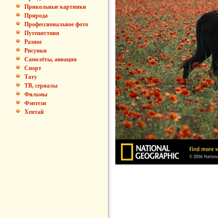
Прикольные картинки
Природа
Профессиональное фото
Путешествия
Разное
Рисунки
Самолёты, авиация
Спорт
Тату
ТВ, сериалы
Фильмы
Фэнтези
Хентай