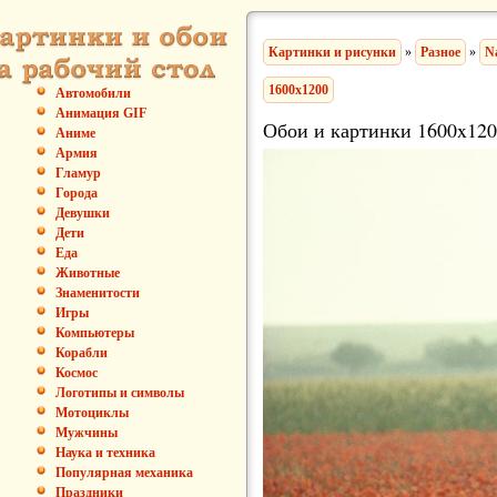
Картинки и рисунки
»
Разное
»
N
1600x1200
Автомобили
Анимация GIF
Обои и картинки 1600x120
Аниме
Армия
Гламур
Города
Девушки
Дети
Еда
Животные
Знаменитости
Игры
Компьютеры
Корабли
Космос
Логотипы и символы
Мотоциклы
Мужчины
Наука и техника
Популярная механика
Праздники