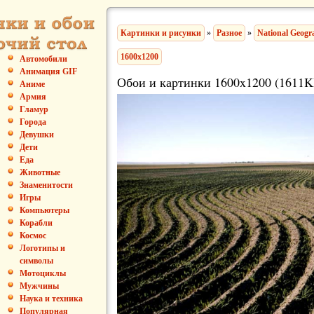
Картинки и рисунки
»
Разное
»
National Geogr
1600x1200
Автомобили
Анимация GIF
Обои и картинки 1600x1200 (1611K
Аниме
Армия
Гламур
Города
Девушки
Дети
Еда
Животные
Знаменитости
Игры
Компьютеры
Корабли
Космос
Логотипы и
символы
Мотоциклы
Мужчины
Наука и техника
Популярная