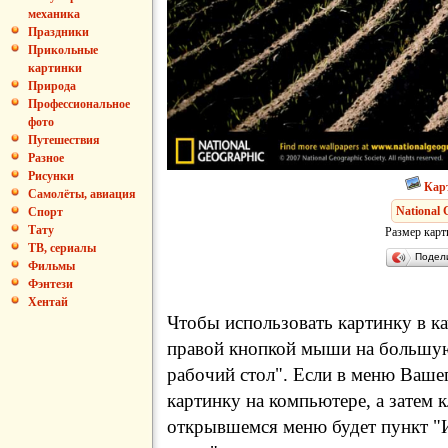
механика
Праздники
Прикольные
картинки
Природа
Профессиональное
фото
Путешествия
Разное
Рисунки
Кар
Самолёты, авиация
National 
Спорт
Тату
Размер карт
ТВ, сериалы
Подел
Фильмы
Фэнтези
Хентай
Чтобы использовать картинку в ка
правой кнопкой мыши на большую
рабочий стол". Если в меню Вашег
картинку на компьютере, а затем 
открывшемся меню будет пункт "И