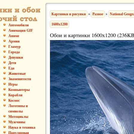
Картинки и рисунки
»
Разное
»
National Geogr
1600x1200
Автомобили
Анимация GIF
Обои и картинки 1600x1200 (236KB
Аниме
Армия
Гламур
Города
Девушки
Дети
Еда
Животные
Знаменитости
Игры
Компьютеры
Корабли
Космос
Логотипы и
символы
Мотоциклы
Мужчины
Наука и техника
Популярная