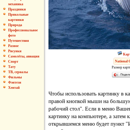
механика
Праздники
Прикольные
картинки
Природа
Профессиональное
фото
Путешествия
Разное
Рисунки
Кар
Самолёты, авиация
National 
Спорт
Тату
Размер карт
ТВ, сериалы
Подел
Фильмы
Фэнтези
Хентай
Чтобы использовать картинку в ка
правой кнопкой мыши на большую
рабочий стол". Если в меню Вашег
картинку на компьютере, а затем 
открывшемся меню будет пункт "И