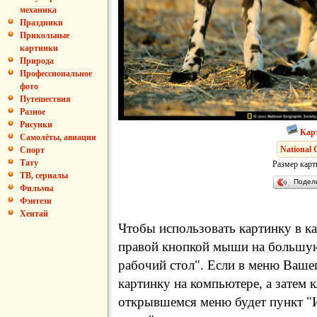
механика
Праздники
Прикольные
картинки
Природа
Профессиональное
фото
Путешествия
Разное
Рисунки
Кар
Самолёты, авиация
National 
Спорт
Тату
Размер карт
ТВ, сериалы
Подел
Фильмы
Фэнтези
Хентай
Чтобы использовать картинку в ка
правой кнопкой мыши на большую
рабочий стол". Если в меню Вашег
картинку на компьютере, а затем 
открывшемся меню будет пункт "И