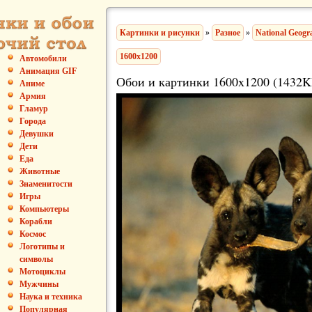
Картинки и рисунки
»
Разное
»
National Geogr
1600x1200
Автомобили
Анимация GIF
Обои и картинки 1600x1200 (1432K
Аниме
Армия
Гламур
Города
Девушки
Дети
Еда
Животные
Знаменитости
Игры
Компьютеры
Корабли
Космос
Логотипы и
символы
Мотоциклы
Мужчины
Наука и техника
Популярная