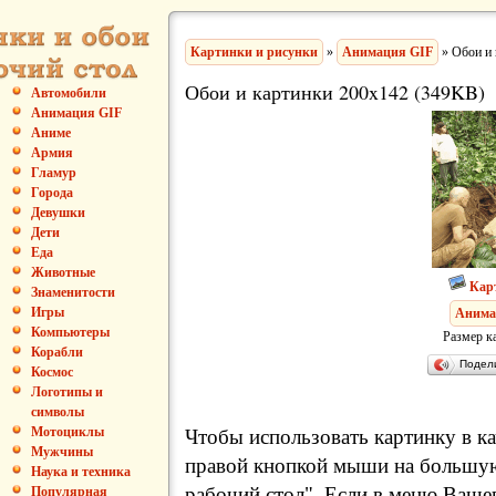
Картинки и рисунки
»
Анимация GIF
» Обои и 
Обои и картинки 200x142 (349KB)
Автомобили
Анимация GIF
Аниме
Армия
Гламур
Города
Девушки
Дети
Еда
Животные
Кар
Знаменитости
Игры
Анима
Компьютеры
Размер к
Корабли
Подел
Космос
Логотипы и
символы
Мотоциклы
Чтобы использовать картинку в ка
Мужчины
правой кнопкой мыши на большую
Наука и техника
рабочий стол". Если в меню Вашег
Популярная