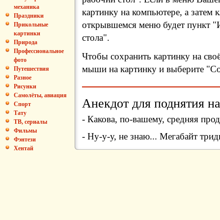
механика
картинку на компьютере, а затем 
Праздники
открывшемся меню будет пункт "И
Прикольные
картинки
стола".
Природа
Профессиональное
Чтобы сохранить картинку на сво
фото
мыши на картинку и выберите "Сох
Путешествия
Разное
Рисунки
Самолёты, авиация
Анекдот для поднятия на
Спорт
Тату
- Какова, по-вашему, средняя про
ТВ, сериалы
Фильмы
- Ну-у-у, не знаю... Мегабайт трид
Фэнтези
Хентай