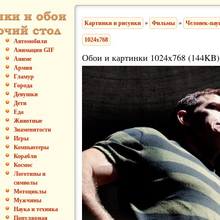
Картинки и рисунки
»
Фильмы
»
Человек-пау
1024x768
Автомобили
Анимация GIF
Обои и картинки 1024x768 (144KB)
Аниме
Армия
Гламур
Города
Девушки
Дети
Еда
Животные
Знаменитости
Игры
Компьютеры
Корабли
Космос
Логотипы и
символы
Мотоциклы
Мужчины
Наука и техника
Популярная