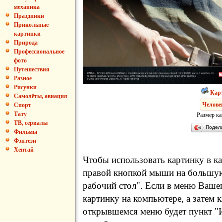
механика
Праздники
Прикольные
картинки
Природа
Профессиональное
фото
Путешествия
Разное
Рисунки
Кар
Самолёты, авиация
Челове
Спорт
Тату
Размер ка
ТВ, сериалы
Подел
Фильмы
Фэнтези
Хентай
Чтобы использовать картинку в ка
правой кнопкой мыши на большую
рабочий стол". Если в меню Вашег
картинку на компьютере, а затем 
открывшемся меню будет пункт "И