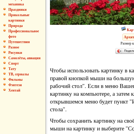
механика
Праздники
Прикольные
картинки
Природа
Кар
Профессиональное
фото
Архит
Путешествия
Размер к
Разное
Подел
Рисунки
Самолёты, авиация
Спорт
Тату
Чтобы использовать картинку в ка
ТВ, сериалы
правой кнопкой мыши на большую
Фильмы
рабочий стол". Если в меню Вашег
Фэнтези
Хентай
картинку на компьютере, а затем 
открывшемся меню будет пункт "И
стола".
Чтобы сохранить картинку на сво
мыши на картинку и выберите "Сох