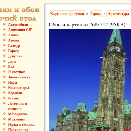
Картинки и рисунки
»
Города
»
Архитектура
Обои и картинки 768x512 (95KB)
Автомобили
Анимация GIF
Аниме
Армия
Гламур
Города
Девушки
Дети
Еда
Животные
Знаменитости
Игры
Компьютеры
Корабли
Космос
Логотипы и
символы
Мотоциклы
Мужчины
Наука и техника
Популярная