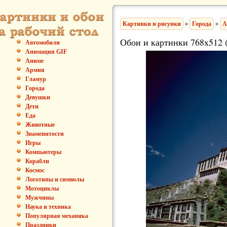
Картинки и рисунки
»
Города
»
А
Обои и картинки 768x512 
Автомобили
Анимация GIF
Аниме
Армия
Гламур
Города
Девушки
Дети
Еда
Животные
Знаменитости
Игры
Компьютеры
Корабли
Космос
Логотипы и символы
Мотоциклы
Мужчины
Наука и техника
Популярная механика
Праздники