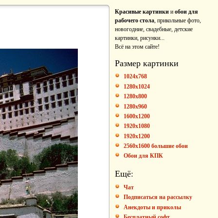
Красивые картинки
и
обои для
рабочего стола
, прикольные фото,
новогодние, свадебные, детские
картинки, рисунки...
Всё на этом сайте!
Размер картинки
1024x768
1280x1024
1280x800
1280x960
1600x1200
1920x1080
1920x1200
2560x1600 большие обои
Обои для КПК
Ещё:
Чат
Подписаться на рассылку
Анекдоты и приколы
Бесплатный софт