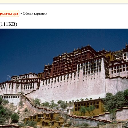
рхитектура
» Обои и картинки
(111KB)