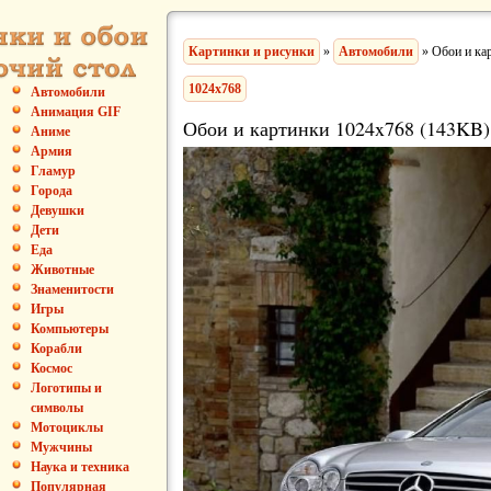
Картинки и рисунки
»
Автомобили
» Обои и ка
1024x768
Автомобили
Анимация GIF
Обои и картинки 1024x768 (143KB)
Аниме
Армия
Гламур
Города
Девушки
Дети
Еда
Животные
Знаменитости
Игры
Компьютеры
Корабли
Космос
Логотипы и
символы
Мотоциклы
Мужчины
Наука и техника
Популярная