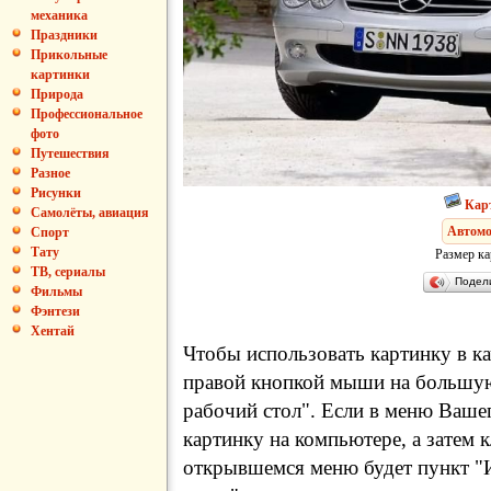
механика
Праздники
Прикольные
картинки
Природа
Профессиональное
фото
Путешествия
Разное
Рисунки
Кар
Самолёты, авиация
Автом
Спорт
Тату
Размер ка
ТВ, сериалы
Подел
Фильмы
Фэнтези
Хентай
Чтобы использовать картинку в ка
правой кнопкой мыши на большую
рабочий стол". Если в меню Вашег
картинку на компьютере, а затем 
открывшемся меню будет пункт "И