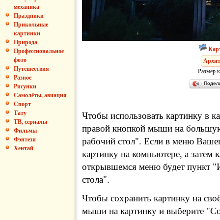
механика
Праздники
Прикольные
картинки
Природа
Кар
Профессиональное
фото
Архит
Путешествия
Размер к
Разное
Подел
Рисунки
Самолёты, авиация
Спорт
Тату
Чтобы использовать картинку в ка
ТВ, сериалы
правой кнопкой мыши на большую
Фильмы
рабочий стол". Если в меню Вашег
Фэнтези
Хентай
картинку на компьютере, а затем 
открывшемся меню будет пункт "И
стола".
Чтобы сохранить картинку на сво
мыши на картинку и выберите "Сох