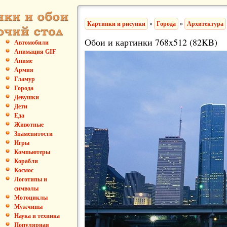
Картинки и рисунки
»
Города
»
Архитектура
Обои и картинки 768x512 (82KB)
Автомобили
Анимация GIF
Аниме
Армия
Гламур
Города
Девушки
Дети
Еда
Животные
Знаменитости
Игры
Компьютеры
Корабли
Космос
Логотипы и
символы
Мотоциклы
Мужчины
Наука и техника
Популярная