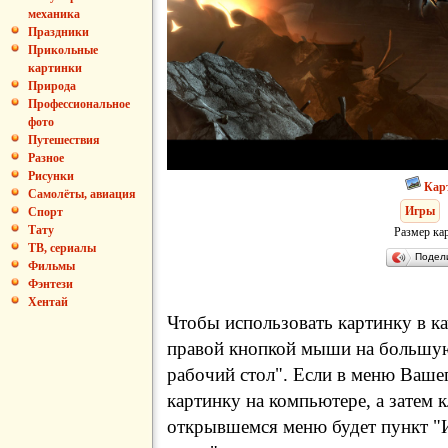
механика
Праздники
Прикольные
картинки
Природа
Профессиональное
фото
Путешествия
Разное
Рисунки
Кар
Самолёты, авиация
Игры
Спорт
Тату
Размер ка
ТВ, сериалы
Подел
Фильмы
Фэнтези
Хентай
Чтобы использовать картинку в ка
правой кнопкой мыши на большую
рабочий стол". Если в меню Вашег
картинку на компьютере, а затем 
открывшемся меню будет пункт "И