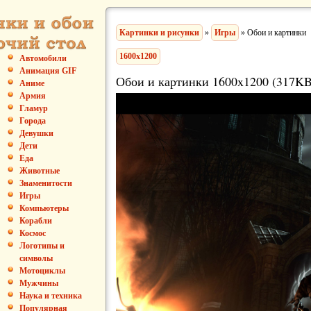
Картинки и рисунки
»
Игры
» Обои и картинки
1600x1200
Автомобили
Анимация GIF
Обои и картинки 1600x1200 (317KB
Аниме
Армия
Гламур
Города
Девушки
Дети
Еда
Животные
Знаменитости
Игры
Компьютеры
Корабли
Космос
Логотипы и
символы
Мотоциклы
Мужчины
Наука и техника
Популярная