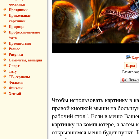
механика
Праздники
Прикольные
картинки
Природа
Профессиональное
фото
Путешествия
Разное
Рисунки
Кар
Самолёты, авиация
Игры
Спорт
Тату
Размер ка
ТВ, сериалы
Подел
Фильмы
Фэнтези
Хентай
Чтобы использовать картинку в ка
правой кнопкой мыши на большую
рабочий стол". Если в меню Вашег
картинку на компьютере, а затем 
открывшемся меню будет пункт "И