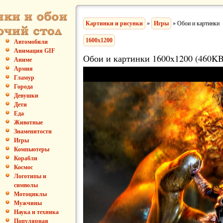
Картинки и рисунки
»
Игры
» Обои и картинки
1600x1200
Автомобили
Анимация GIF
Обои и картинки 1600x1200 (460KB
Аниме
Армия
Гламур
Города
Девушки
Дети
Еда
Животные
Знаменитости
Игры
Компьютеры
Корабли
Космос
Логотипы и
символы
Мотоциклы
Мужчины
Наука и техника
Популярная