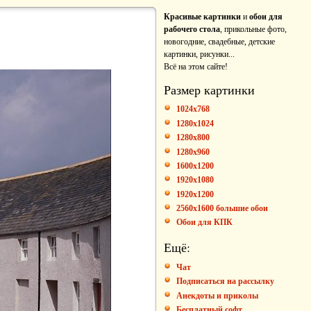
Красивые картинки
и
обои для
рабочего стола
, прикольные фото,
новогодние, свадебные, детские
картинки, рисунки...
Всё на этом сайте!
Размер картинки
1024x768
1280x1024
1280x800
1280x960
1600x1200
1920x1080
1920x1200
2560x1600 большие обои
Обои для КПК
Ещё:
Чат
Подписаться на рассылку
Анекдоты и приколы
Бесплатный софт