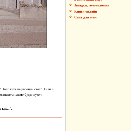
Загадки, головоломки
Книги онлайн
Сайт для мам
"Положить на рабочий стол". Если в
ткрывшемся меню будет пункт
как...".