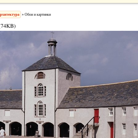
рхитектура
» Обои и картинки
(74KB)