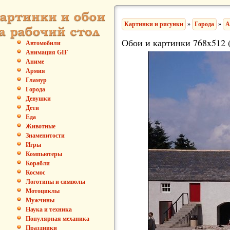
Картинки и рисунки
»
Города
»
А
Обои и картинки 768x512 
Автомобили
Анимация GIF
Аниме
Армия
Гламур
Города
Девушки
Дети
Еда
Животные
Знаменитости
Игры
Компьютеры
Корабли
Космос
Логотипы и символы
Мотоциклы
Мужчины
Наука и техника
Популярная механика
Праздники