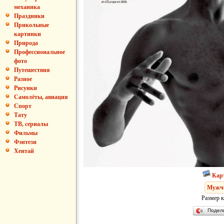
механика
Праздники
Прикольные
картинки
Природа
Профессиональное
фото
Путешествия
Разное
Рисунки
Самолёты, авиация
Спорт
Тату
ТВ, сериалы
Фильмы
Фэнтези
Хентай
Кар
Мужч
Размер к
Подел