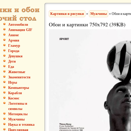
Картинки и рисунки
»
Мужчины
» Обои и карт
Обои и картинки 750x792 (39KB)
Автомобили
Анимация GIF
Аниме
Армия
Гламур
Города
Девушки
Дети
Еда
Животные
Знаменитости
Игры
Компьютеры
Корабли
Космос
Логотипы и
символы
Мотоциклы
Мужчины
Наука и техника
Популярная