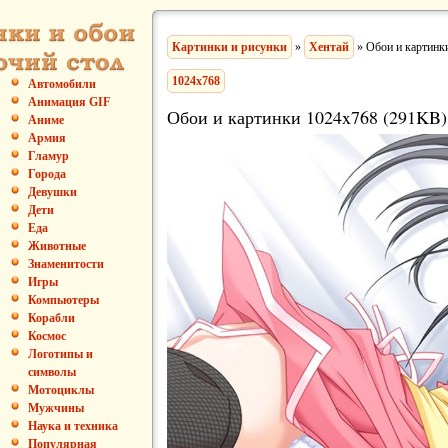
Картинки и рисунки
»
Хентай
» Обои и картинк
1024x768
Автомобили
Анимация GIF
Обои и картинки 1024x768 (291KB)
Аниме
Армия
Гламур
Города
Девушки
Дети
Еда
Животные
Знаменитости
Игры
Компьютеры
Корабли
Космос
Логотипы и
символы
Мотоциклы
Мужчины
Наука и техника
Популярная