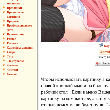
механика
Праздники
Прикольные
картинки
Природа
Профессиональное
фото
Путешествия
Разное
Рисунки
Кар
Самолёты, авиация
Хентай
Спорт
Тату
Размер ка
ТВ, сериалы
Подел
Фильмы
Фэнтези
Хентай
Чтобы использовать картинку в ка
правой кнопкой мыши на большую
рабочий стол". Если в меню Вашег
картинку на компьютере, а затем 
открывшемся меню будет пункт "И