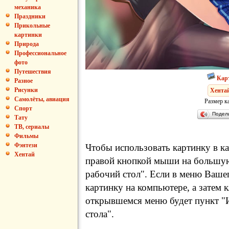
механика
Праздники
Прикольные
картинки
Природа
Профессиональное
фото
Путешествия
Кар
Разное
Рисунки
Хента
Самолёты, авиация
Размер к
Спорт
Подел
Тату
ТВ, сериалы
Фильмы
Фэнтези
Чтобы использовать картинку в ка
Хентай
правой кнопкой мыши на большую
рабочий стол". Если в меню Вашег
картинку на компьютере, а затем 
открывшемся меню будет пункт "И
стола".