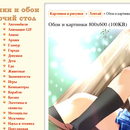
Картинки и рисунки
»
Хентай
» Обои и картинк
Обои и картинки 800x600 (100KB)
Автомобили
Анимация GIF
Аниме
Армия
Гламур
Города
Девушки
Дети
Еда
Животные
Знаменитости
Игры
Компьютеры
Корабли
Космос
Логотипы и
символы
Мотоциклы
Мужчины
Наука и техника
Популярная