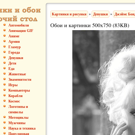
Картинки и рисунки
»
Девушки
»
Джэймс Бонд
Обои и картинки 500x750 (83KB)
Автомобили
Анимация GIF
Аниме
Армия
Гламур
Города
Девушки
Дети
Еда
Животные
Знаменитости
Игры
Компьютеры
Корабли
Космос
Логотипы и
символы
Мотоциклы
Мужчины
Наука и техника
Популярная