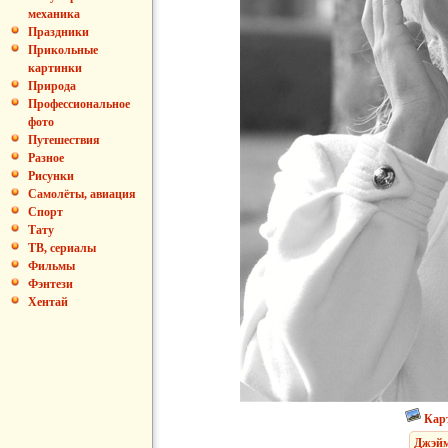
механика
Праздники
Прикольные
картинки
Природа
Профессиональное
фото
Путешествия
Разное
Рисунки
Самолёты, авиация
Спорт
Тату
ТВ, сериалы
Фильмы
Фэнтези
Хентай
Кар
Джэйм