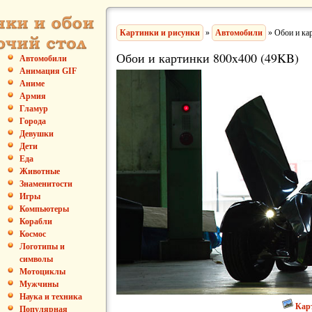
Картинки и рисунки
»
Автомобили
» Обои и ка
Обои и картинки 800x400 (49KB)
Автомобили
Анимация GIF
Аниме
Армия
Гламур
Города
Девушки
Дети
Еда
Животные
Знаменитости
Игры
Компьютеры
Корабли
Космос
Логотипы и
символы
Мотоциклы
Мужчины
Наука и техника
Кар
Популярная