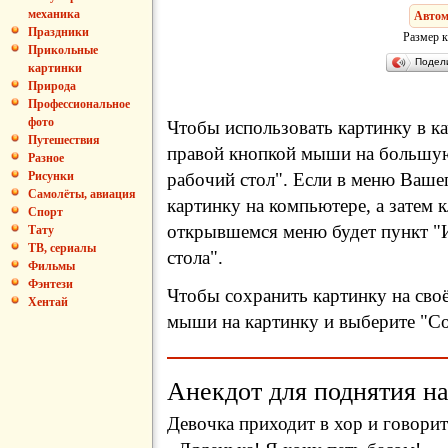
механика
Автом
Праздники
Размер к
Прикольные
Подел
картинки
Природа
Профессиональное
фото
Чтобы использовать картинку в ка
Путешествия
правой кнопкой мыши на большую
Разное
рабочий стол". Если в меню Вашег
Рисунки
Самолёты, авиация
картинку на компьютере, а затем 
Спорт
открывшемся меню будет пункт "И
Тату
ТВ, сериалы
стола".
Фильмы
Фэнтези
Чтобы сохранить картинку на сво
Хентай
мыши на картинку и выберите "Сох
Анекдот для поднятия на
Девочка приходит в хор и говорит