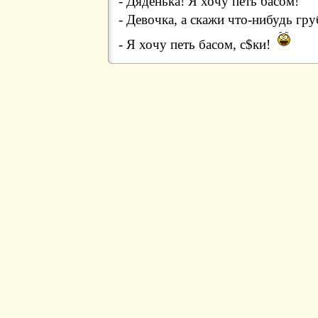
- Дяденька! Я хочу петь басом!
- Девочка, а скажи что-нибудь гру
- Я хочу петь басом, с$ки!