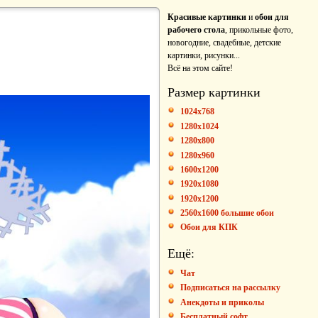
Красивые картинки
и
обои для
рабочего стола
, прикольные фото,
новогодние, свадебные, детские
картинки, рисунки...
Всё на этом сайте!
Размер картинки
1024x768
1280x1024
1280x800
1280x960
1600x1200
1920x1080
1920x1200
2560x1600 большие обои
Обои для КПК
Ещё:
Чат
Подписаться на рассылку
Анекдоты и приколы
Бесплатный софт