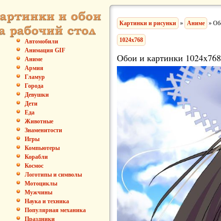
Картинки и рисунки
»
Аниме
» Об
1024x768
Автомобили
Анимация GIF
Обои и картинки 1024x768
Аниме
Армия
Гламур
Города
Девушки
Дети
Еда
Животные
Знаменитости
Игры
Компьютеры
Корабли
Космос
Логотипы и символы
Мотоциклы
Мужчины
Наука и техника
Популярная механика
Праздники