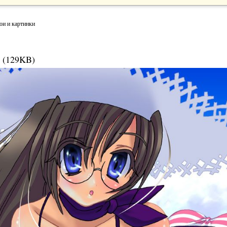
ои и картинки
 (129KB)