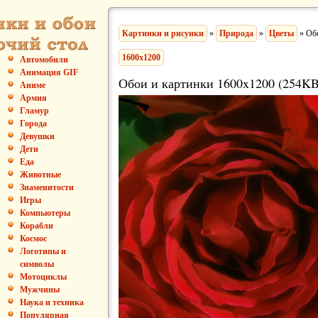
Картинки и рисунки
»
Природа
»
Цветы
» Обо
1600x1200
Автомобили
Анимация GIF
Обои и картинки 1600x1200 (254KB
Аниме
Армия
Гламур
Города
Девушки
Дети
Еда
Животные
Знаменитости
Игры
Компьютеры
Корабли
Космос
Логотипы и
символы
Мотоциклы
Мужчины
Наука и техника
Популярная