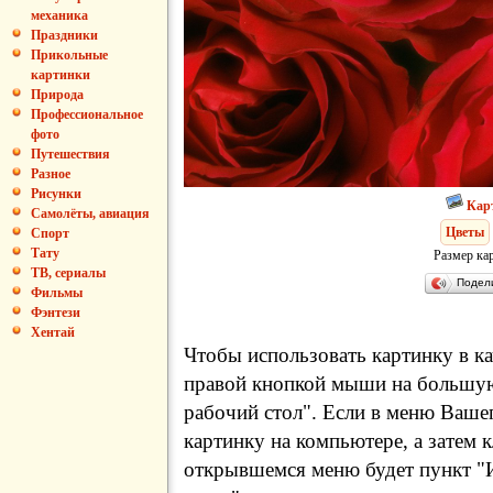
механика
Праздники
Прикольные
картинки
Природа
Профессиональное
фото
Путешествия
Разное
Рисунки
Кар
Самолёты, авиация
Цветы
Спорт
Тату
Размер ка
ТВ, сериалы
Подел
Фильмы
Фэнтези
Хентай
Чтобы использовать картинку в ка
правой кнопкой мыши на большую
рабочий стол". Если в меню Вашег
картинку на компьютере, а затем 
открывшемся меню будет пункт "И