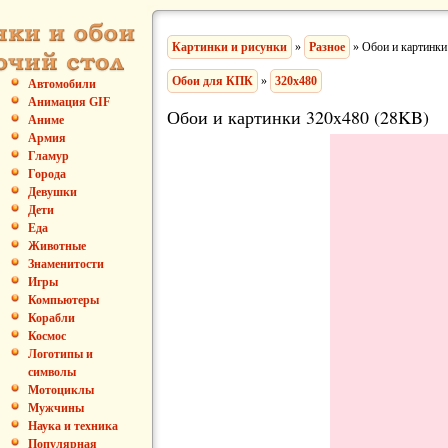
Картинки и рисунки
»
Разное
» Обои и картинки
Обои для КПК
»
320x480
Автомобили
Анимация GIF
Обои и картинки 320x480 (28KB)
Аниме
Армия
Гламур
Города
Девушки
Дети
Еда
Животные
Знаменитости
Игры
Компьютеры
Корабли
Космос
Логотипы и
символы
Мотоциклы
Мужчины
Наука и техника
Популярная