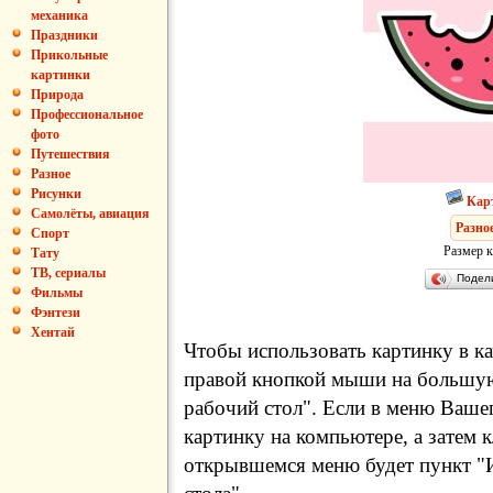
механика
Праздники
Прикольные
картинки
Природа
Профессиональное
фото
Путешествия
Разное
Рисунки
Кар
Самолёты, авиация
Разно
Спорт
Размер к
Тату
ТВ, сериалы
Подел
Фильмы
Фэнтези
Хентай
Чтобы использовать картинку в ка
правой кнопкой мыши на большую
рабочий стол". Если в меню Вашег
картинку на компьютере, а затем 
открывшемся меню будет пункт "И