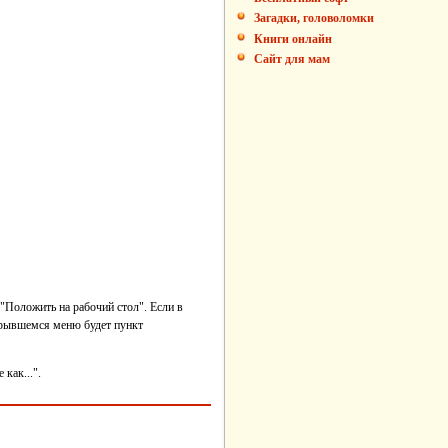
Загадки, головоломки
Книги онлайн
Сайт для мам
"Положить на рабочий стол". Если в
ткрывшемся меню будет пункт
как...".