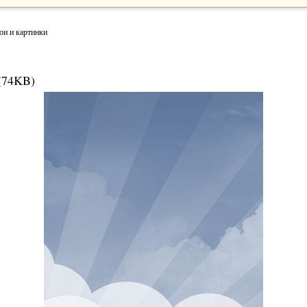
ои и картинки
(74KB)