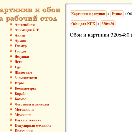
Картинки и рисунки
»
Разное
» Об
Обои для КПК
»
320x480
Автомобили
Анимация GIF
Обои и картинки 320x480 
Аниме
Армия
Гламур
Города
Девушки
Дети
Еда
Животные
Знаменитости
Игры
Компьютеры
Корабли
Космос
Логотипы и символы
Мотоциклы
Мужчины
Наука и техника
Популярная механика
Праздники