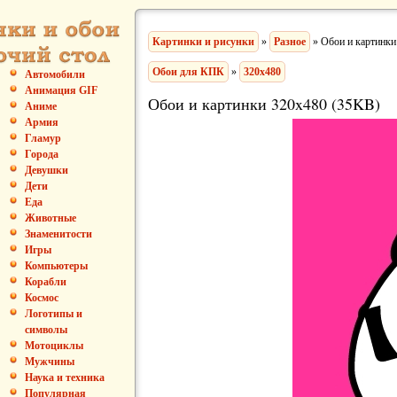
Картинки и рисунки
»
Разное
» Обои и картинки
Обои для КПК
»
320x480
Автомобили
Анимация GIF
Обои и картинки 320x480 (35KB)
Аниме
Армия
Гламур
Города
Девушки
Дети
Еда
Животные
Знаменитости
Игры
Компьютеры
Корабли
Космос
Логотипы и
символы
Мотоциклы
Мужчины
Наука и техника
Популярная