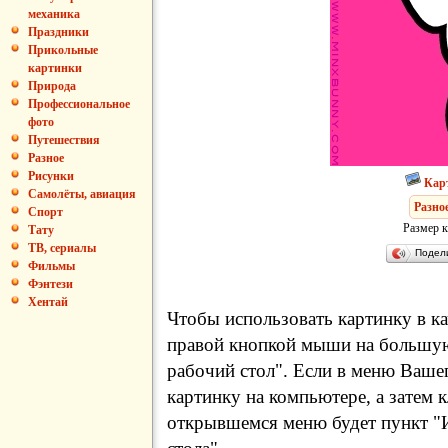
механика
Праздники
Прикольные
картинки
Природа
Профессиональное
фото
Путешествия
Разное
Рисунки
Кар
Самолёты, авиация
Разно
Спорт
Размер к
Тату
ТВ, сериалы
Подел
Фильмы
Фэнтези
Хентай
Чтобы использовать картинку в ка
правой кнопкой мыши на большую
рабочий стол". Если в меню Вашег
картинку на компьютере, а затем 
открывшемся меню будет пункт "И